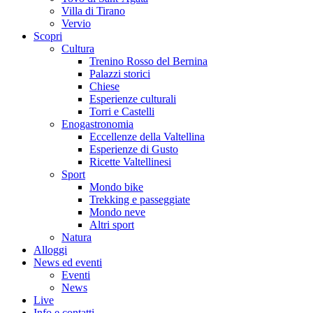
Villa di Tirano
Vervio
Scopri
Cultura
Trenino Rosso del Bernina
Palazzi storici
Chiese
Esperienze culturali
Torri e Castelli
Enogastronomia
Eccellenze della Valtellina
Esperienze di Gusto
Ricette Valtellinesi
Sport
Mondo bike
Trekking e passeggiate
Mondo neve
Altri sport
Natura
Alloggi
News ed eventi
Eventi
News
Live
Info e contatti