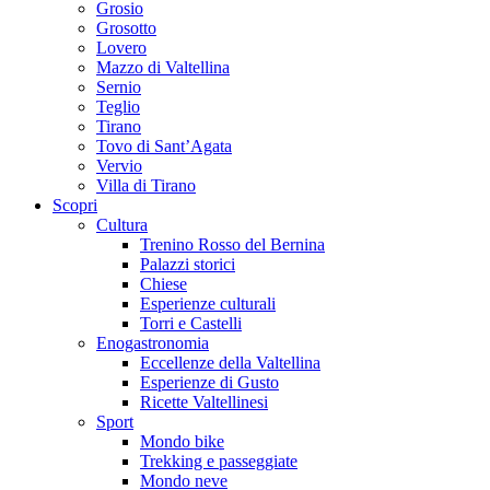
Grosio
Grosotto
Lovero
Mazzo di Valtellina
Sernio
Teglio
Tirano
Tovo di Sant’Agata
Vervio
Villa di Tirano
Scopri
Cultura
Trenino Rosso del Bernina
Palazzi storici
Chiese
Esperienze culturali
Torri e Castelli
Enogastronomia
Eccellenze della Valtellina
Esperienze di Gusto
Ricette Valtellinesi
Sport
Mondo bike
Trekking e passeggiate
Mondo neve