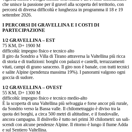
che unisce la passione per il gravel alla scoperta del territorio, con
percorsi di diversa difficoltà e lunghezza in programma il 18 e 19
settembre 2026.
I PERCORSI DI GRAVELLINA E I COSTI DI
PARTECIPAZIONE
1/2 GRAVELLINA – EST
75 KM, D+ 1900 M
difficoltà: impegno fisico e tecnico alto
Il giro da Sondrio a Villa di Tirano attraversa la Valtellina più ricca
di storia e di tradizioni: borghi con palazzi e castelli, terrazzamenti
vitati, campi di grano saraceno. Il giro non è banale, con tratti tecnici
e salite Alpine (pendenza massima 19%). I panorami valgono ogni
goccia di sudore.
1/2 GRAVELLINA – OVEST
55 KM, D+ 1300 M
difficoltà: impegno fisico e tecnico medio-alto
È la scoperta di una Valtellina più selvaggia e forse ancor più rurale,
da Sondrio verso la Bassa valle. Il chilometraggio è diviso tra la
quota dei borghi, a circa 500 metri di altitudine, e il fondovalle,
ancora campagna. Il dislivello è tutto nei primi 30 chilometri: un sali-
scendi con alcune pendenze Alpine. Il ritorno è lungo il fiume Adda
e sul Sentiero Valtellina.