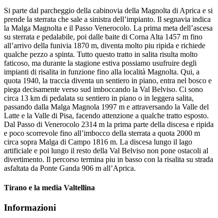
Si parte dal parcheggio della cabinovia della Magnolta di Aprica e si
prende la sterrata che sale a sinistra dell’impianto. Il segnavia indica
la Malga Magnolta e il Passo Venerocolo. La prima meta dell’ascesa
su sterrata e pedalabile, poi dalle baite di Corna Alta 1457 m fino
all’arrivo della funivia 1870 m, diventa molto piu ripida e richiede
qualche pezzo a spinta. Tutto questo tratto in salita risulta molto
faticoso, ma durante la stagione estiva possiamo usufruire degli
impianti di risalita in funzione fino alla località Magnolta. Qui, a
quota 1940, la traccia diventa un sentiero in piano, entra nel bosco e
piega decisamente verso sud imboccando la Val Belviso. Ci sono
circa 13 km di pedalata su sentiero in piano o in leggera salita,
passando dalla Malga Magnola 1997 m e attraversando la Valle del
Latte e la Valle di Pisa, facendo attenzione a qualche tratto esposto.
Dal Passo di Venerocolo 2314 m la prima parte della discesa e ripida
e poco scorrevole fino all’imbocco della sterrata a quota 2000 m
circa sopra Malga di Campo 1816 m. La discesa lungo il lago
artificiale e poi lungo il resto della Val Belviso non pone ostacoli al
divertimento. Il percorso termina piu in basso con la risalita su strada
asfaltata da Ponte Ganda 906 m all’Aprica.
Tirano e la media Valtellina
Informazioni