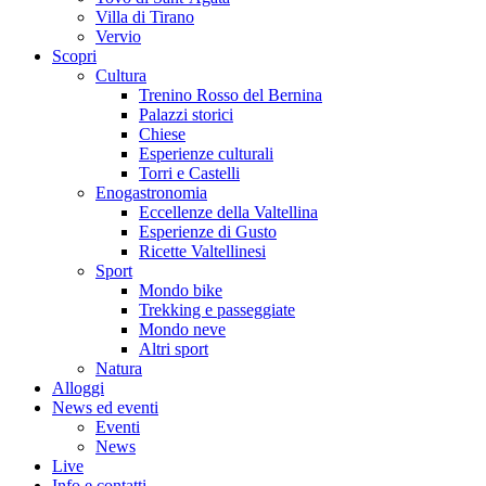
Villa di Tirano
Vervio
Scopri
Cultura
Trenino Rosso del Bernina
Palazzi storici
Chiese
Esperienze culturali
Torri e Castelli
Enogastronomia
Eccellenze della Valtellina
Esperienze di Gusto
Ricette Valtellinesi
Sport
Mondo bike
Trekking e passeggiate
Mondo neve
Altri sport
Natura
Alloggi
News ed eventi
Eventi
News
Live
Info e contatti