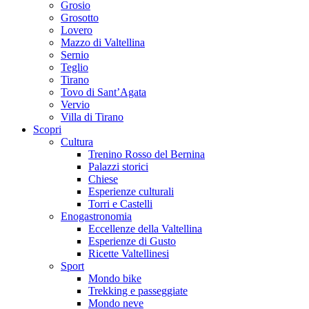
Grosio
Grosotto
Lovero
Mazzo di Valtellina
Sernio
Teglio
Tirano
Tovo di Sant’Agata
Vervio
Villa di Tirano
Scopri
Cultura
Trenino Rosso del Bernina
Palazzi storici
Chiese
Esperienze culturali
Torri e Castelli
Enogastronomia
Eccellenze della Valtellina
Esperienze di Gusto
Ricette Valtellinesi
Sport
Mondo bike
Trekking e passeggiate
Mondo neve